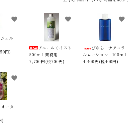
アユール J ホホバオ
アーユルM モリンガ
フェ
イル
オイル
favorite
favorite
favorite
アユール K ヘッド＆
アユール A ボディオ
アーユ
ルジェル
ボディ
イル
アユールモイスト
ぴゆら ナチュラ
キリ
キリセルフケア
容器
50円)
500ｍｌ業務用
ルローション 100ｍｌ
7,700円(税700円)
4,400円(税400円)
ローズウオーター
癒友輝 乳酸菌発酵物
広瀬
favorite
質
Ghee Oil
spice magic
ウオータ
キリ講習
キリヨガclass
伊藤
円)
ガ講