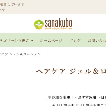
ご推奨しています
ます
テゴリーから選ぶ
ホームページ
ブログ
お問い合
アケア ジェル＆ローション
ソジャト産 ヘナ
インディゴブルー
ヘア
ヘアケア ジェル＆
100g
アロエベラジェル
スキケアジェル＆ロ
ハー
[ 並び順を変更 ]
-
おすすめ順
-
価
ーション
全 [6] 商品中 [1-6] 商品を