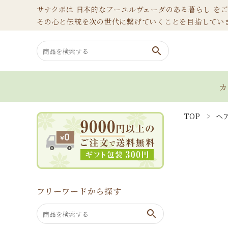
サナクボは 日本的なアーユルヴェーダのある暮らし を
その心と伝統を次の世代に繋げていくことを目指してい
search
カ
TOP
ヘ
search
カテゴリーから選ぶ
ホームページ
フリーワードから探す
ブログ
search