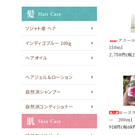
お問い合わせ
INFORMATION
ソジャト産 ヘナ
ご利用ガイド
アユー
インディゴブルー 100g
プライバシーポリシー
150ml
2,750円(税2
特定商取引法について
ヘアオイル
お問い合わせ
ヘアジェル＆ローション
ACCOUNT MENU
ようこそ ゲスト 様
自然派シャンプー
meeting_room
person
自然派コンディショナー
ログイン
新規会員登録
ローズ
ー 200ml
918円(税68