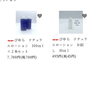
イシャルオイル
アーユルヴェーダ ス
染谷先生の手
キンケア オイル等
ーム
favorite
favorite
ルE ヒマシ油
アーユルV 膝用オイ
ナスイアムオ
ル
（鼻用）
ぴゆら ナチュラ
ぴゆら ナチュラ
類
ルローション お試
ルローション 100ｍｌ
し 10ｍｌ
×２本セット
495円(税45円)
7,700円(税700円)
ファーム 稲木米
角田物産 オーガニッ
モリンガ
クハーブ
武先生 マルマヨ
習