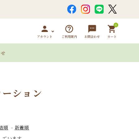
0
person
help_outline
sms
shopping_cart
アカウント
ご利用案内
お問合わせ
カート
わせ
オイル
ヘアジェル＆ローシ
自然派シァン
ローション
ョン
ブパウダー類
ハーバルソープ
クレイパウダ
格順
-
新着順
表示しています