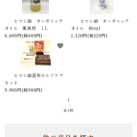
ご利用ガイド
ヒマシ油 オーガニック
ヒマシ油 オーガニック
プライバシーポリシー
オイル 業務用 １L
オイル 80ml
6,600円(税600円)
1,320円(税120円)
特定商取引法について
favorite
お問い合わせ
ACCOUNT MENU
ようこそ ゲスト 様
ヒマシ油湿布セルフケア
セット
meeting_room
person
ログイン
新規会員登録
9,900円(税900円)
1
全3件