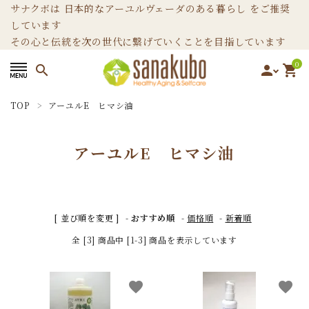
サナクボは 日本的なアーユルヴェーダのある暮らし をご推奨
しています
その心と伝統を次の世代に繋げていくことを目指しています
0
search
person
shopping_cart
TOP
アーユルE ヒマシ油
search
アーユルE ヒマシ油
カテゴリーから選ぶ
ホームページ
[ 並び順を変更 ]
-
おすすめ順
-
価格順
-
新着順
ブログ
全 [3] 商品中 [1-3] 商品を表示しています
お問い合わせ
favorite
favorite
INFORMATION