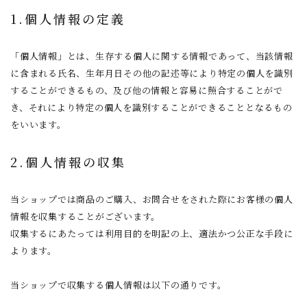
1.個人情報の定義
ご利用ガイド
「個人情報」とは、生存する個人に関する情報であって、当該情報
プライバシーポリシー
に含まれる氏名、生年月日その他の記述等により特定の個人を識別
特定商取引法について
することができるもの、及び他の情報と容易に照合することがで
お問い合わせ
き、それにより特定の個人を識別することができることとなるもの
をいいます。
ACCOUNT MENU
2.個人情報の収集
ようこそ ゲスト 様
meeting_room
person
ログイン
新規会員登録
当ショップでは商品のご購入、お問合せをされた際にお客様の個人
情報を収集することがございます。
収集するにあたっては利用目的を明記の上、適法かつ公正な手段に
よります。
当ショップで収集する個人情報は以下の通りです。