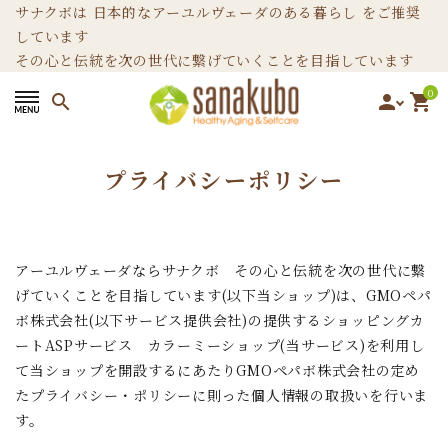
サナクボは 日本的なアーユルヴェーダのある暮らし をご推奨
しています
その心と伝統を次の世代に繋げていくことを目指しています
0
search
person
shopping_cart
search
プライバシーポリシー
カテゴリーから選ぶ
アーユルヴェーダならサナクボ その心と伝統を次の世代に繋
ホームページ
げていくことを目指しています(以下当ショップ)は、
GMOペパ
ボ株式会社
(以下サービス提供会社)の提供するショッピングカ
ブログ
ートASPサービス
カラーミーショップ
(当サービス)を利用し
て当ショップを開設するにあたりGMOペパボ株式会社の定め
お問い合わせ
た
プライバシー・ポリシー
に則った個人情報の取扱いを行いま
す。
INFORMATION