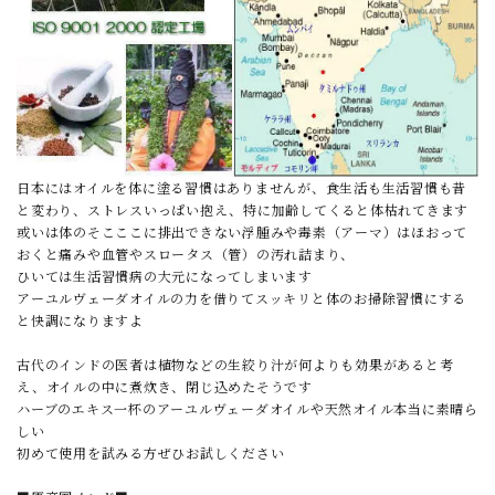
日本にはオイルを体に塗る習慣はありませんが、食生活も生活習慣も昔
と変わり、ストレスいっぱい抱え、特に加齢してくると体枯れてきます
或いは体のそこここに排出できない浮腫みや毒素（アーマ）はほおって
おくと痛みや血管やスロータス（管）の汚れ詰まり、
ひいては生活習慣病の大元になってしまいます
アーユルヴェーダオイルの力を借りてスッキリと体のお掃除習慣にする
と快調になりますよ
古代のインドの医者は植物などの生絞り汁が何よりも効果があると考
え、オイルの中に煮炊き、閉じ込めたそうです
ハーブのエキス一杯のアーユルヴェーダオイルや天然オイル本当に素晴ら
しい
初めて使用を試みる方ぜひお試しください