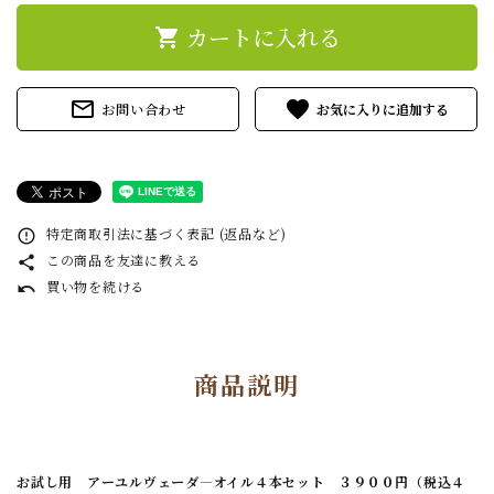
カートに入れる
shopping_cart
mail_outline
favorite
お問い合わせ
特定商取引法に基づく表記 (返品など)
error_outline
この商品を友達に教える
share
買い物を続ける
undo
商品説明
お試し用 アーユルヴェーダ―オイル４本セット ３９００円（税込４