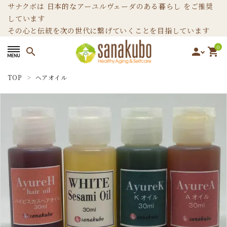
サナクボは 日本的なアーユルヴェーダのある暮らし をご推奨
しています
その心と伝統を次の世代に繋げていくことを目指しています
0
search
person
shopping_cart
TOP
ヘアオイル
search
カテゴリーから選ぶ
ホームページ
ブログ
お問い合わせ
INFORMATION