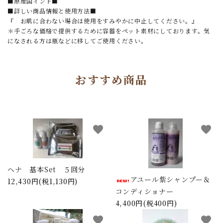
■原産国インド■
■詳しい商品情報と使用方法■
『 お肌に合わない場合は使用をすみやかに中止してください。』
＊手ごろな価格で提供するために容器をペット素材にしております。気
になされる方は瓶などに移してご使用ください。
おすすめ商品
favorite
favorite
ヘナ 基本Set ５回分
アユール紫シャンプー＆
12,430円(税1,130円)
コンディショナー
4,400円(税400円)
favorite
favorite