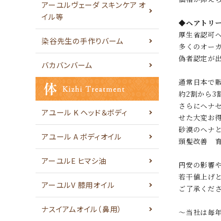
アーユルヴェーダ スキンケア オ
イル等
◆
ヘアトリ
厚生省認可
染谷先生の手作りバーム
多くのオー
偽者認定が
バカバンバーム
通常日本で販
約2割から3
さらにヘナ
アユール K ヘッド＆ボディ
せた大変お
砂漠のヘナ
アユール A ボディオイル
頭髪改善 
アーユルE ヒマシ油
円安の影響
若干値上げ
アーユルV 膝用オイル
ご了承くだ
ナスイアムオイル（鼻用）
～当社は毎