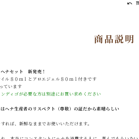
買
undo
ピュア・エッセンシ
オーラルケア
美容
ャルオイル
プ
商品説明
クヘナセット 新発売！
オイル８０ｍｌとアロエジェル８０ｍｌ付きです
っています
インディゴが必要な方は別途にお買い求めください
クはヘナ生産者のリスペクト（尊敬）の証だから素晴らしい
をすれば、新鮮なままでお使いいただけます。
られ、本当にコンスタントにヘナを消費する人に 喜んでもらいたい