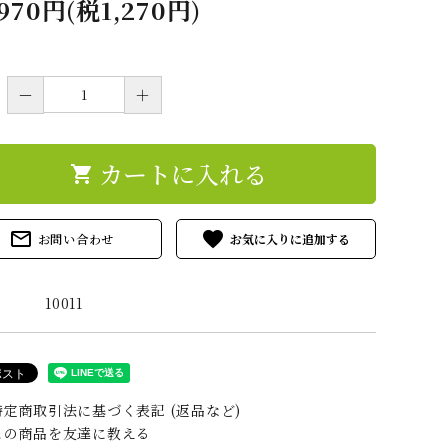
イシャルオイル
アーユルヴェーダ ス
染谷先生の手
,970円(税1,270円)
キンケア オイル等
ーム
－
＋
ルE ヒマシ油
アーユルV 膝用オイ
ナスイアムオ
ル
（鼻用）
カートに入れる
類
shopping_cart
mail_outline
favorite
お問い合わせ
ファーム 稲木米
角田物産 オーガニッ
モリンガ
クハーブ
10011
武先生 マルマヨ
定商取引法に基づく表記 (返品など)
習
の商品を友達に教える