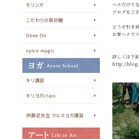
ヘナだけで
モリンガ
ブログもご
こだわりの黒砂糖
どうぞ引き
お家ヘナで
Ghee Oil
spice magic
詳しくは下
http://blo
キリ講習
キリヨガclass
伊藤武先生 マルマヨガ講習