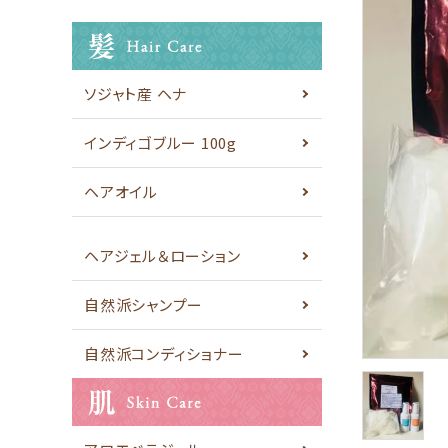
お問い合わせ
INFORMATION
ソジャト産 ヘナ
ご利用ガイド
インディゴブルー 100g
プライバシーポリシー
特定商取引法について
ヘアオイル
お問い合わせ
ヘアジェル＆ローション
ACCOUNT MENU
ようこそ ゲスト 様
自然派シャンプー
meeting_room
person
自然派コンディショナー
ログイン
新規会員登録