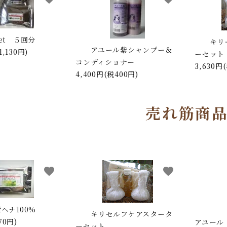
et ５回分
キリ
アユール紫シャンプー＆
1,130円)
ーセット
コンディショナー
3,630円
4,400円(税400円)
売れ筋商
favorite
favorite
ヘナ100%
キリセルフケアスタータ
70円)
アユール
ーセット