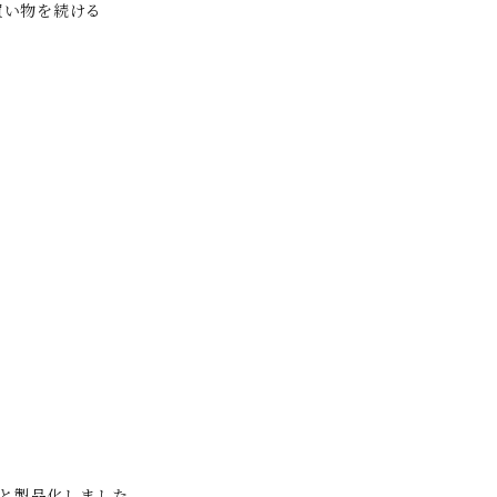
い物を続ける
雑貨リフトアッ
中村忠三郎商店 シル
いのちのころ
クアイテム
と製品化しました