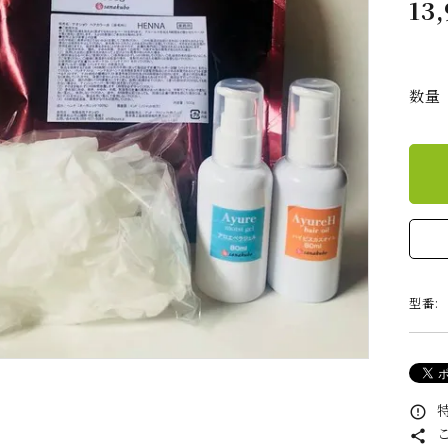
アユール J ホホバオ
アーユルM モリンガ
フェ
13
イル
オイル
数量
アユール K ヘッド＆
アユール A ボディオ
アーユ
ボディ
イル
キリ
キリセルフケア
容器
ローズウオーター
癒友輝 乳酸菌発酵物
広瀬
質
型番:
Ghee Oil
spice magic
キリ講習
キリヨガclass
伊藤
特
error_outline
ガ講
こ
share