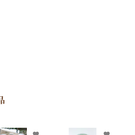
品
favorite
favorite