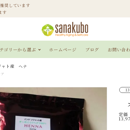
ご推奨しています
ます
テゴリーから選ぶ
ホームページ
ブログ
お問い合
ジャト産 ヘナ
ケア
ソジャト産 ヘナ
インディゴブルー
ヘア
100g
13
定価
アロエベラジェル
スキケアジェル＆ロ
ハー
13,9
ーション