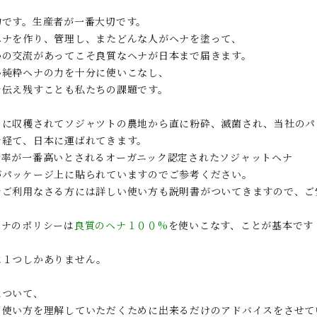
物です。生産者が一番大切です。
ヘナを作り、管理し、またどんな人がヘナを塗って、
かの交流があってこそ良質なヘナが日本まで届きます。
い純粋ヘナの力を十分に使いこなし、
を伝え残すことも私たちの課題です。
月に収穫されてソジャツトの農地から直に粉砕、滅菌され、当社のパ
を経て、日本に運ばれてきます。
含率が一番高いとされるオーガニック認定されたソジャットヘナ
がパッケージ上に貼られていますのでご参考ください。
をご利用なさる方には詳しい使い方も説明書がついてきますので、ご
ヘナのポリシーは
良質のヘナ１００%
を使いこなす、ことが基本です
は１つしかありません。
について、
の使い方を理解していただくために出来るだけのアドバイスをさせて