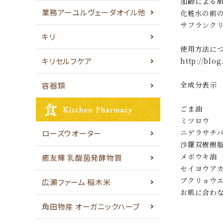
加齢による
業務アーユルヴェーダオイル他
化粧水の前
サフランク
キリ
使用方法に
キリセルフケア
http://blo
全成分表示
容器類
ごま油
ミツロウ
ニゲラサチ
ローズウオーター
沙羅双樹樹
メボウキ油
癒友輝 乳酸菌発酵物質
セイヨウア
ブクリョウ
広瀬ファーム 稲木米
お肌に合わ
角田物産 オーガニックハーブ