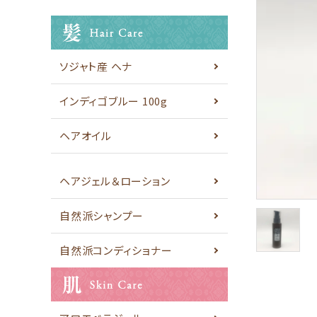
お問い合わせ
INFORMATION
ソジャト産 ヘナ
ご利用ガイド
インディゴブルー 100g
プライバシーポリシー
特定商取引法について
ヘアオイル
お問い合わせ
ヘアジェル＆ローション
ACCOUNT MENU
ようこそ ゲスト 様
自然派シャンプー
meeting_room
person
自然派コンディショナー
ログイン
新規会員登録