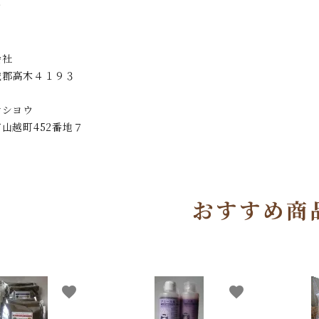
ド
会社
城郡高木４１９３
オシヨウ
山越町452番地７
おすすめ商
favorite
favorite