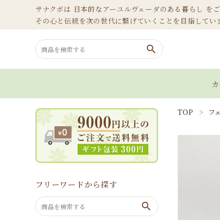
サナクボは 日本的なアーユルヴェーダのある暮らし を
その心と伝統を次の世代に繋げていくことを目指してい
search
カ
TOP
フ
search
カテゴリーから選ぶ
ホームページ
フリーワードから探す
ブログ
search