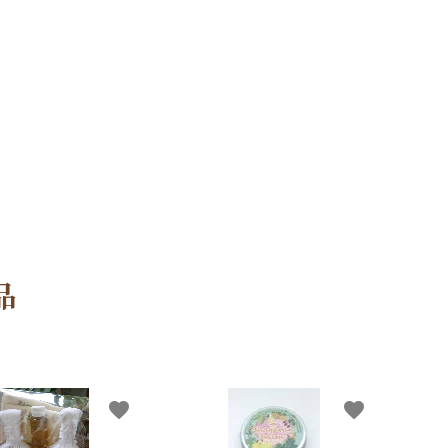
品
favorite
favorite