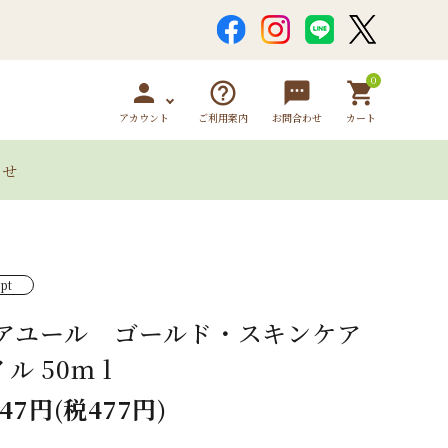
0
person
help_outline
sms
shopping_cart
アカウント
ご利用案内
お問合わせ
カート
わせ
オイル
ヘアジェル＆ローシ
自然派シァン
pt
ョン
アユール ゴールド・スキンケア
イル 50ｍｌ
ブパウダー類
247円(税477円)
ハーバルソープ
クレイパウダ