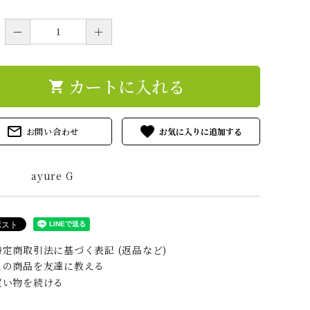
イシャルオイル
アーユルヴェーダ ス
染谷先生の手
キンケア オイル等
ーム
－
＋
カートに入れる
ルE ヒマシ油
アーユルV 膝用オイ
ナスイアムオ
shopping_cart
ル
（鼻用）
類
mail_outline
favorite
お問い合わせ
ayure G
ファーム 稲木米
角田物産 オーガニッ
モリンガ
クハーブ
定商取引法に基づく表記 (返品など)
の商品を友達に教える
武先生 マルマヨ
い物を続ける
習