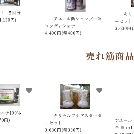
et ５回分
キリ
アユール紫シャンプー＆
1,130円)
ーセット
コンディショナー
3,630円
4,400円(税400円)
売れ筋商
favorite
favorite
ヘナ100%
キリセルフケアスタータ
70円)
アユール
ーセット
合 80ml
3,630円(税330円)