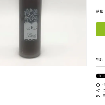
アユール J ホホバオ
アーユルM モリンガ
フェ
イル
オイル
数量
アユール K ヘッド＆
アユール A ボディオ
アーユ
ボディ
イル
キリ
キリセルフケア
容器
型番:
ローズウオーター
癒友輝 乳酸菌発酵物
広瀬
質
Ghee Oil
spice magic
特
error_outline
こ
share
キリ講習
キリヨガclass
伊藤
買
undo
ガ講