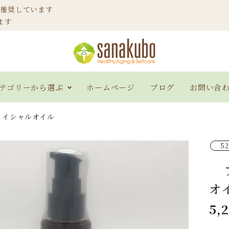
ご推奨しています
ます
テゴリーから選ぶ
ホームページ
ブログ
お問い合
ェイシャルオイル
ソジャト産 ヘナ
インディゴブルー
ヘア
52
100g
オ
アロエベラジェル
スキケアジェル＆ロ
ハー
5,
ーション