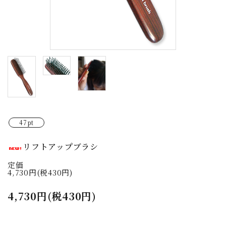
ご利用ガイド
プライバシーポリシー
特定商取引法について
お問い合わせ
ACCOUNT MENU
ようこそ ゲスト 様
47pt
meeting_room
person
ログイン
新規会員登録
リフトアップブラシ
定価
4,730円(税430円)
4,730円(税430円)