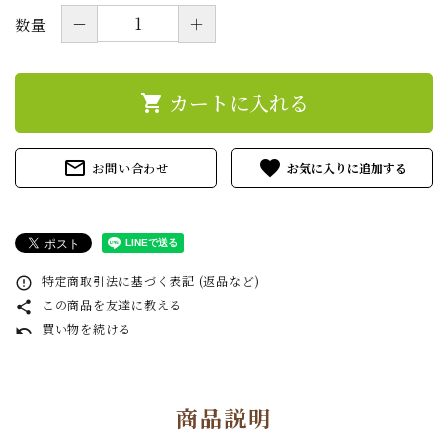
－
＋
数量
カートに入れる
shopping_cart
mail_outline
favorite
お問い合わせ
特定商取引法に基づく表記 (返品など)
error_outline
この商品を友達に教える
share
買い物を続ける
undo
商品説明