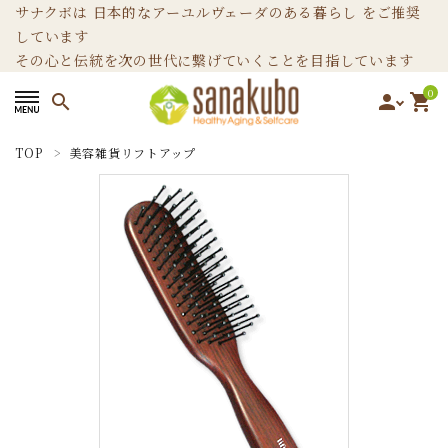
サナクボは 日本的なアーユルヴェーダのある暮らし をご推奨
しています
その心と伝統を次の世代に繋げていくことを目指しています
0
search
person
shopping_cart
TOP
美容雑貨リフトアップ
search
カテゴリーから選ぶ
ホームページ
ブログ
お問い合わせ
INFORMATION