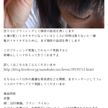
念入りにブラッシングして頭皮の血流を良くします
土壌が乾いてカチカチになっているところに作物は育たないと一緒
髪がイキイキするために、まず頭皮の血流を良くします
このブラッシング実施してからヘナ実践すると
素晴らしくヘナが入ってきてくれますよ
詳しくはこちらをごらんくださいませ
http://blog.livedoor.jp/sanakubo/archives/39595711.html
もちろんヘナ以外の高額な美容液なども同様、まずマッサージしてフェ
イスのケアやヘアケア実践してくださいませ
商品特長
材質
柄：ABS樹脂、ブラシ：ナイロン
※ブラシ先端には、天然鉱石(パワーストーン)が付着されております。