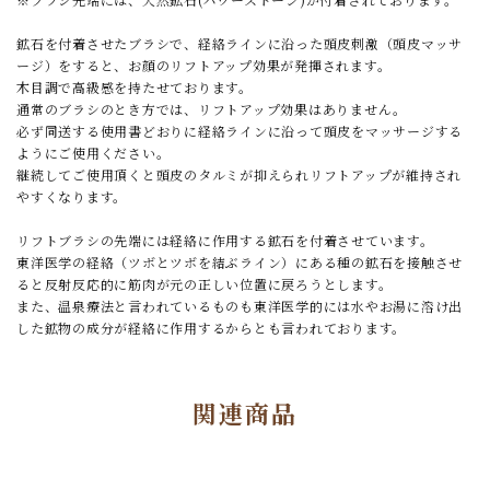
鉱石を付着させたブラシで、経絡ラインに沿った頭皮刺激（頭皮マッサ
ージ）をすると、お顔のリフトアップ効果が発揮されます。
木目調で高級感を持たせております。
通常のブラシのとき方では、リフトアップ効果はありません。
必ず同送する使用書どおりに経絡ラインに沿って頭皮をマッサージする
ようにご使用ください。
継続してご使用頂くと頭皮のタルミが抑えられリフトアップが維持され
やすくなります。
リフトブラシの先端には経絡に作用する鉱石を付着させています。
東洋医学の経絡（ツボとツボを結ぶライン）にある種の鉱石を接触させ
ると反射反応的に筋肉が元の正しい位置に戻ろうとします。
また、温泉療法と言われているものも東洋医学的には水やお湯に溶け出
した鉱物の成分が経絡に作用するからとも言われております。
関連商品